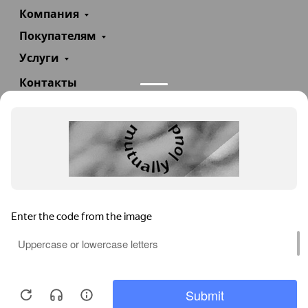
Компания
Покупателям
Услуги
Контакты
+7(985)290-47-47
Заказать звонок
info@teploexpert.com
Пн—Сб 09:00 – 18:00
TeploExpert.com © 2008 - 2026 Оборудование для
систем отопления, водоснабжения, канализации