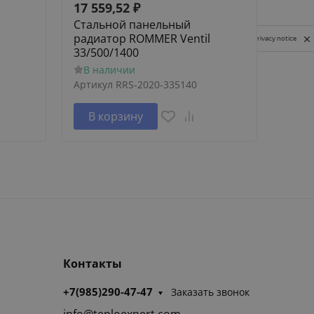
17 559,52
₽
17 5
Стальной панельный
Стал
радиатор ROMMER Ventil
ради
Privacy notice
33/500/1400
22/3
В наличии
В н
Артикул
RRS-2020-335140
Артик
В корзину
В 
Контакты
+7(985)290-47-47
Заказать звонок