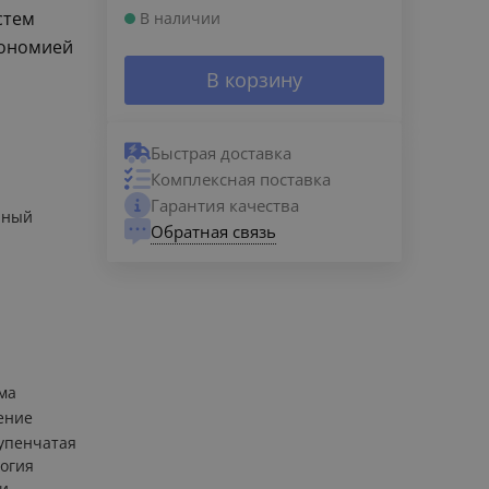
стем
В наличии
кономией
В корзину
Быстрая доставка
Комплексная поставка
Гарантия качества
нный
Обратная связь
я
ма
ение
тупенчатая
логия
ки