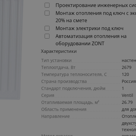
Проектирование инженерных си
Монтаж отопления под ключ с э
20% на смете
Монтаж электрики под ключ
Автоматизация отопления на
оборудовании ZONT
Характеристики
Тип установки
насте
Теплоотдача, Вт
2679
Температура теплоносителя, С
120
Страна производства
Росси
Стандарт подключения, дюйм
1
Серия
Ventil
Отапливаемая площадь, м²
26.79
Область применения
для до
Направление
Отопл
двухс
техно
Метод окраски
окрас