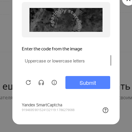
двухступенчатая
Подгруппа
технология окраски
 ещё нет — ваш может стать
телям с выбором - будьте первым, кто поделится свои
Написать отзыв