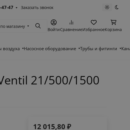
-47-47
Заказать звонок
Светлая те
Темна
 по магазину
Поиск
Войти
Сравнение
Избранное
Корзина
 воздуха
Насосное оборудование
Трубы и фитинги
Кан
ntil 21/500/1500
12 015,80
₽