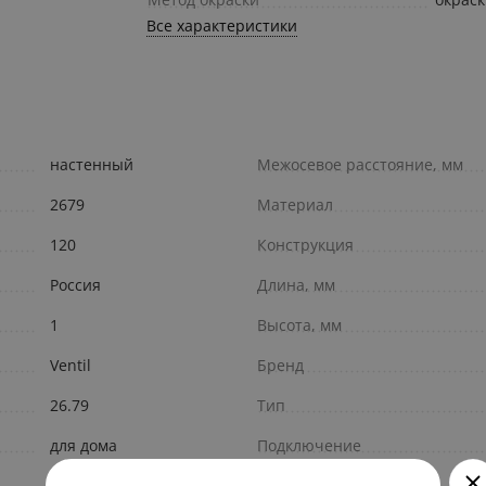
Все характеристики
настенный
Межосевое расстояние, мм
2679
Материал
120
Конструкция
Россия
Длина, мм
1
Высота, мм
Ventil
Бренд
26.79
Тип
для дома
Подключение
Отопление
Цвет