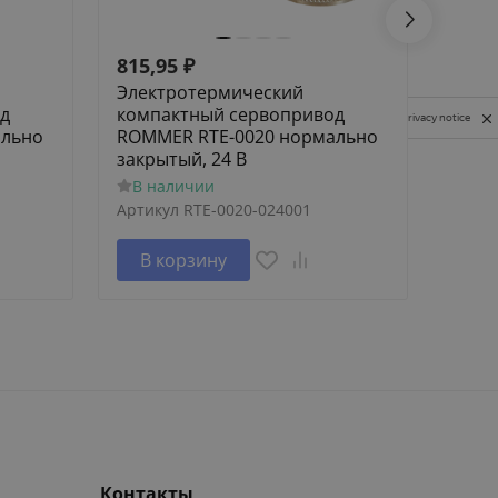
815,95
₽
532,
Электротермический
Элек
д
компактный сервопривод
комп
Privacy notice
ально
ROMMER RTE-0020 нормально
ROMM
закрытый, 24 В
откр
В наличии
В н
Артикул
RTE-0020-024001
Артик
В корзину
В 
Контакты