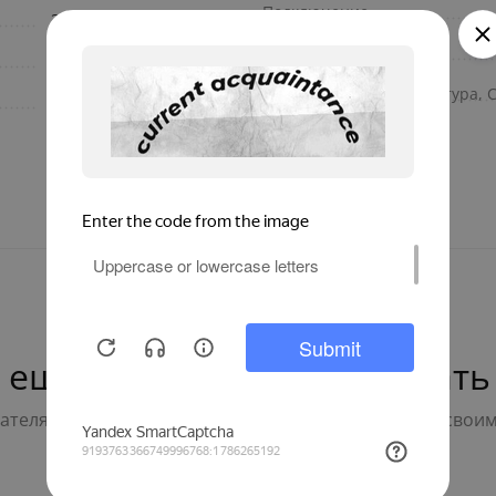
Подключение
34.62
Цвет
13.5
Макс. рабочая температура, 
449
 ещё нет — ваш может стать
телям с выбором - будьте первым, кто поделится свои
Написать отзыв