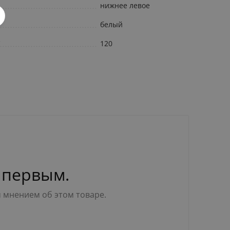
нижнее левое
белый
С
120
 первым.
м мнением об этом товаре.