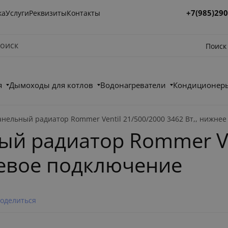
+7(985)290
ка
Услуги
Реквизиты
Контакты
Поиск
я
Дымоходы для котлов
Водонагреватели
Кондиционеры
анельный радиатор Rommer Ventil 21/500/2000 3462 Вт,, нижне
й радиатор Rommer Ve
левое подключение
оделиться