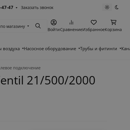
-47-47
Заказать звонок
Светлая те
Темна
 по магазину
Поиск
Войти
Сравнение
Избранное
Корзина
 воздуха
Насосное оборудование
Трубы и фитинги
Кан
е левое подключение
ntil 21/500/2000