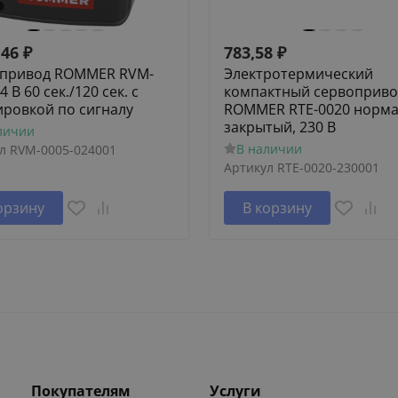
,46
₽
783,58
₽
привод ROMMER RVM-
Электротермический
4 В 60 сек./120 сек. c
компактный сервоприво
ировкой по сигналу
ROMMER RTE-0020 норм
закрытый, 230 В
личии
В наличии
л
RVM-0005-024001
Артикул
RTE-0020-230001
орзину
В корзину
Покупателям
Услуги