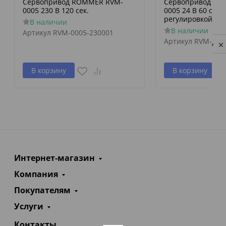
Сервопривод ROMMER RVM-
Сервопривод RO
0005 230 В 120 сек.
0005 24 В 60 сек./
регулировкой по 
В наличии
В наличии
Артикул
RVM-0005-230001
Артикул
RVM-000
Privacy notice
В корзину
В корзину
Интернет-магазин
Компания
Покупателям
Услуги
Контакты