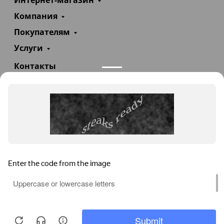
Интернет-магазин
Компания
Покупателям
Услуги
Контакты
+7(985)290-47-47
Заказать звонок
info@teploexpert.com
Пн—Сб 09:00 – 18:00
TeploExpert.com © 2008 - 2026 Оборудование для
систем отопления, водоснабжения, канализации