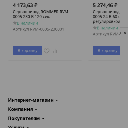
4 173,63
₽
5 274,46
₽
Сервопривод ROMMER RVM-
Сервопривод RO
0005 230 В 120 сек.
0005 24 В 60 сек./
регулировкой по 
В наличии
В наличии
Артикул
RVM-0005-230001
Privacy notice
Артикул
RVM-000
В корзину
В корзину
Интернет-магазин
Компания
Покупателям
Услуги