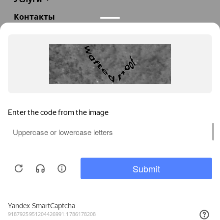
Контакты
+7(985)290-47-47
Заказать звонок
info@teploexpert.com
Пн—Сб 09:00 – 18:00
TeploExpert.com © 2008 - 2026 Оборудование для
систем отопления, водоснабжения, канализации