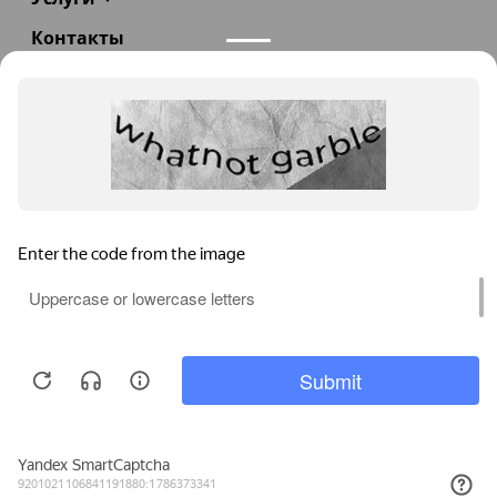
Контакты
+7(985)290-47-47
Заказать звонок
info@teploexpert.com
Пн—Сб 09:00 – 18:00
TeploExpert.com © 2008 - 2026 Оборудование для
систем отопления, водоснабжения, канализации