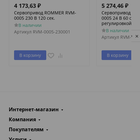
4 173,63
₽
5 274,46
₽
Сервопривод ROMMER RVM-
Сервопривод RO
0005 230 В 120 сек.
0005 24 В 60 сек./
регулировкой по 
В наличии
В наличии
Артикул
RVM-0005-230001
Privacy notice
Артикул
RVM-000
В корзину
В корзину
Интернет-магазин
Компания
Покупателям
Услуги