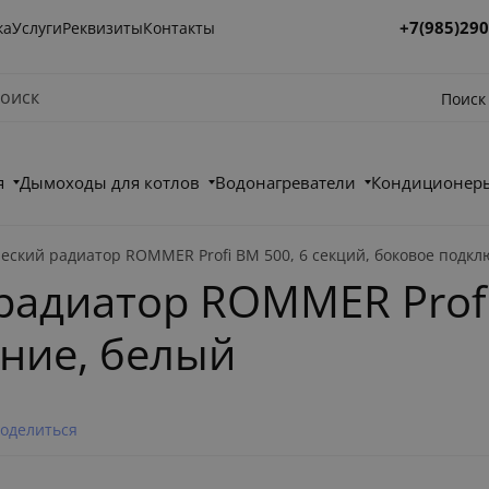
+7(985)290
ка
Услуги
Реквизиты
Контакты
Поиск
я
Дымоходы для котлов
Водонагреватели
Кондиционеры
еский радиатор ROMMER Profi BM 500, 6 секций, боковое подк
адиатор ROMMER Profi 
ние, белый
оделиться