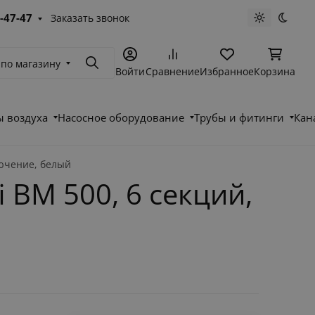
-47-47
Заказать звонок
Светлая те
Темна
 по магазину
Поиск
Войти
Сравнение
Избранное
Корзина
 воздуха
Насосное оборудование
Трубы и фитинги
Кан
лючение, белый
BM 500, 6 секций,