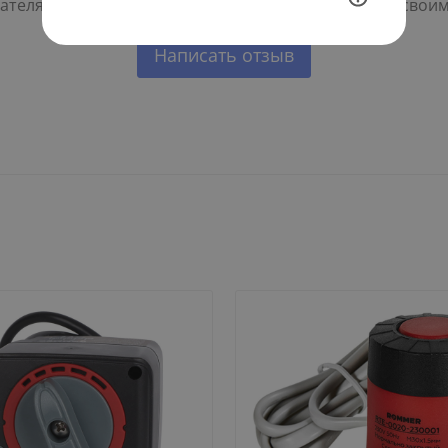
телям с выбором - будьте первым, кто поделится свои
Написать отзыв