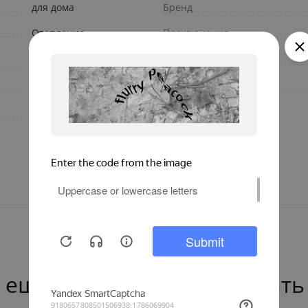
для дома
Бренд
Отопление
Подключение
двухступенчатая
Цвет
технология окраски
500
Подгруппа
биметалл
 ещё нет — ваш может стать