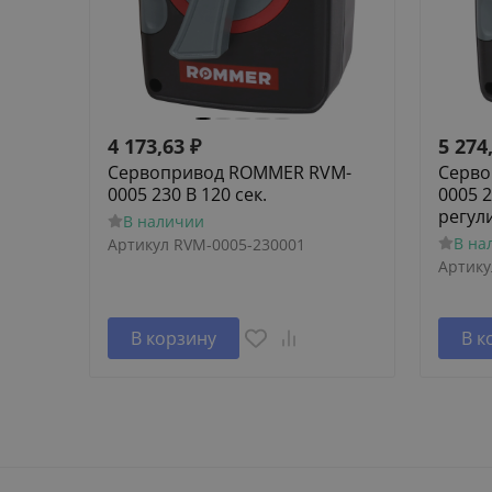
4 173,63
₽
5 274
Сервопривод ROMMER RVM-
Серво
0005 230 В 120 сек.
0005 2
регул
В наличии
В на
Артикул
RVM-0005-230001
Артику
В корзину
В к