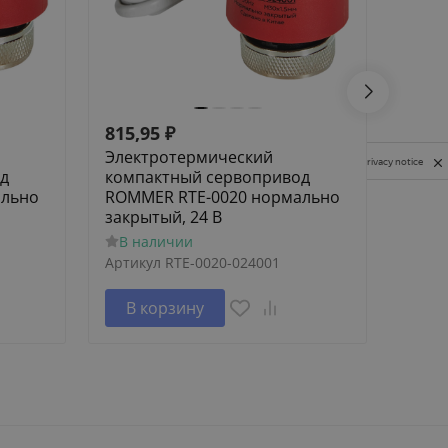
815,95
₽
532,
Электротермический
Элек
Privacy notice
д
компактный сервопривод
комп
ально
ROMMER RTE-0020 нормально
ROMM
закрытый, 24 В
откр
В наличии
В н
Артикул
RTE-0020-024001
Артик
В корзину
В 