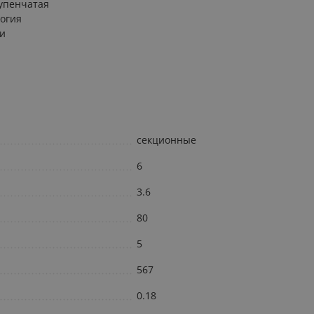
тупенчатая
логия
ки
секционные
6
3.6
80
5
567
0.18