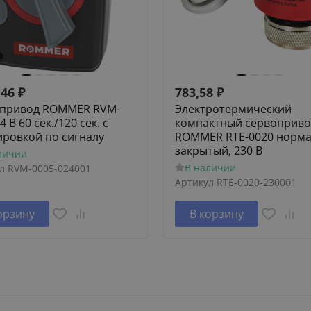
,46
₽
783,58
₽
привод ROMMER RVM-
Электротермический
4 В 60 сек./120 сек. c
компактный сервоприво
ировкой по сигналу
ROMMER RTE-0020 норм
закрытый, 230 В
личии
В наличии
л
RVM-0005-024001
Артикул
RTE-0020-230001
орзину
В корзину