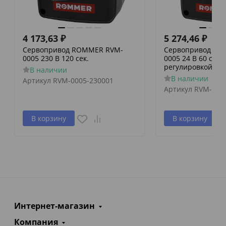
4 173,63
₽
5 274,46
₽
Сервопривод ROMMER RVM-
Сервопривод RO
0005 230 В 120 сек.
0005 24 В 60 сек./
регулировкой по 
В наличии
В наличии
Артикул
RVM-0005-230001
Артикул
RVM-000
В корзину
В корзину
Интернет-магазин
Компания