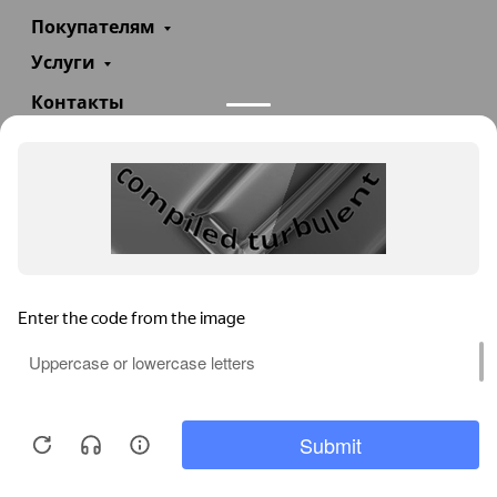
Покупателям
Услуги
Контакты
+7(985)290-47-47
Заказать звонок
info@teploexpert.com
Пн—Сб 09:00 – 18:00
TeploExpert.com © 2008 - 2026 Оборудование для
систем отопления, водоснабжения, канализации