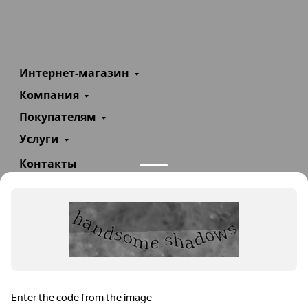
Интернет-магазин
Компания
Покупателям
Услуги
Контакты
+7(985)290-47-47
Заказать звонок
info@teploexpert.com
Пн—Сб 09:00 – 18:00
TeploExpert.com © 2008 - 2026 Оборудование для