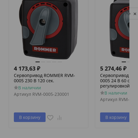
Privacy notice
4 173,63
₽
5 274,46
₽
Сервопривод ROMMER RVM-
Сервопривод RO
0005 230 В 120 сек.
0005 24 В 60 сек./
регулировкой по 
В наличии
В наличии
Артикул
RVM-0005-230001
Артикул
RVM-000
В корзину
В корзину