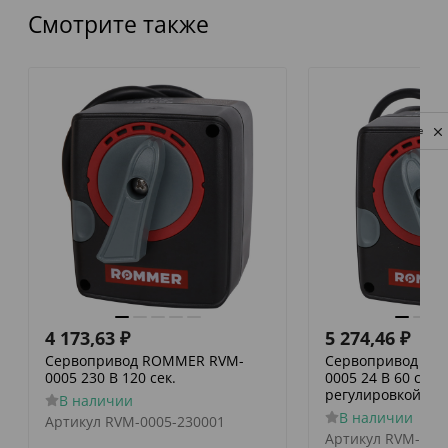
Смотрите также
Privacy notice
4 173,63
₽
5 274,46
₽
Сервопривод ROMMER RVM-
Сервопривод RO
0005 230 В 120 сек.
0005 24 В 60 сек./
регулировкой по 
В наличии
В наличии
Артикул
RVM-0005-230001
Артикул
RVM-000