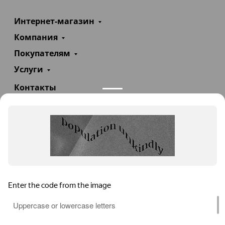
Интернет-магазин
Компания
Покупателям
Услуги
Контакты
+7(985)290-47-47
Заказать звонок
info@teploexpert.com
Пн—Сб 09:00 – 18:00
TeploExpert.com © 2008 - 2026 Оборудование для
систем отопления, водоснабжения, канализации