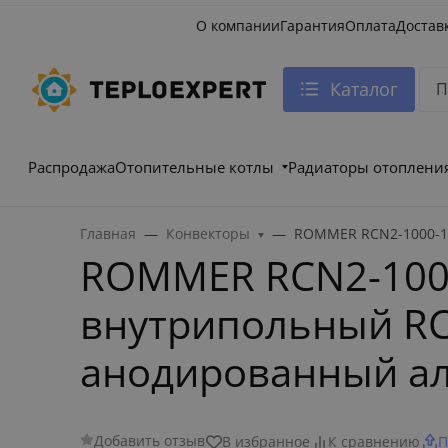
О компании
Гарантия
Оплата
Достав
Каталог
Распродажа
Отопительные котлы
Радиаторы отоплени
Главная
Конвекторы
ROMMER RCN2-1000-12
ROMMER RCN2-100
внутрипольный RCN
анодированный а
Добавить отзыв
В избранное
К сравнению
П