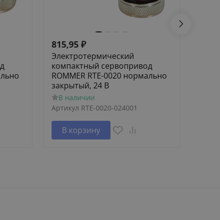
815,95
₽
532,
Электротермический
Элек
д
компактный сервопривод
комп
ально
ROMMER RTE-0020 нормально
ROMM
закрытый, 24 В
откр
В наличии
В н
Артикул
RTE-0020-024001
Артик
В корзину
В 