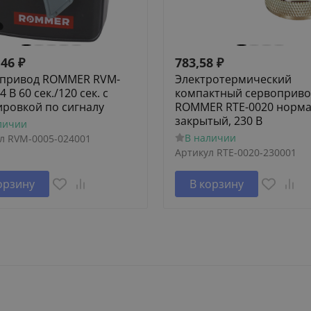
,46
₽
783,58
₽
привод ROMMER RVM-
Электротермический
4 В 60 сек./120 сек. c
компактный сервоприво
ировкой по сигналу
ROMMER RTE-0020 норм
закрытый, 230 В
личии
В наличии
л
RVM-0005-024001
Артикул
RTE-0020-230001
орзину
В корзину