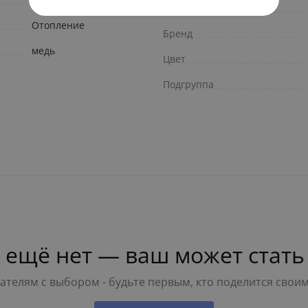
Гарантия, лет
Отопление
Бренд
медь
Цвет
Подгруппа
 ещё нет — ваш может стать
телям с выбором - будьте первым, кто поделится свои