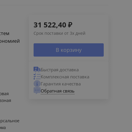
31 522,40
₽
стем
Срок поставки от 3х дней
кономией
В корзину
Быстрая доставка
Комплексная поставка
Гарантия качества
Обратная связь
овая
азная
рсальное
ома