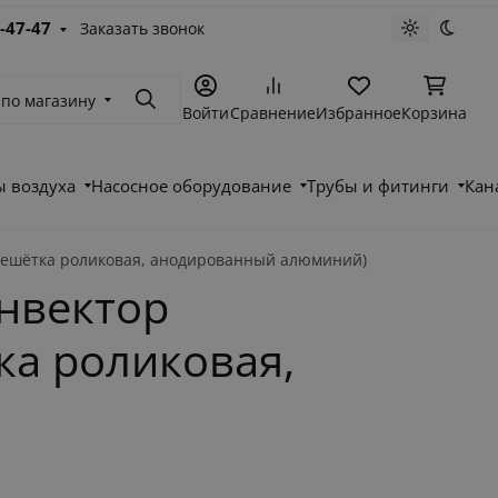
-47-47
Заказать звонок
Светлая те
Темна
 по магазину
Поиск
Войти
Сравнение
Избранное
Корзина
 воздуха
Насосное оборудование
Трубы и фитинги
Кан
Решётка роликовая, анодированный алюминий)
нвектор
ка роликовая,