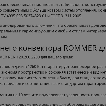
орая обеспечивает прочность и стабильность конструк
его совместимым с большинством систем отопления. Ко
ТУ 4935-003-50374823-01 и ГОСТ 31311-2005.
из анодированного алюминия, что обеспечивает долгове
йтральным и гармонирующим с любым стилем интерьера.
 мм.
него конвектора ROMMER дл
ER RCN 120.260.2200 для вашего дома:
теплоотдачи в 1260 Ватт гарантирует равномерное рас
, экономя пространство и сохраняя эстетический вид ин
я различных систем отопления благодаря стандартном
 материалов и соответствие всем стандартам гарантиру
рантия на 10 лет, что подчеркивает уверенность произв
дежное и современное решение для обогрева вашего до