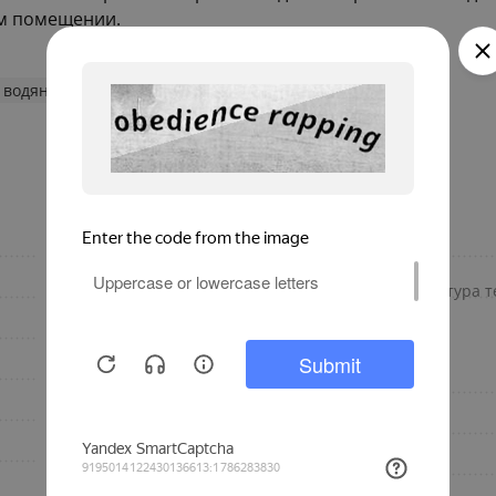
м помещении.
 водяные конвекторы
260
Материал корпуса
Роликовая
Максимальная температура те
U-образная
1260
Дополнительно
1
Длина, мм
Универсальное
Глубина, мм
для дома