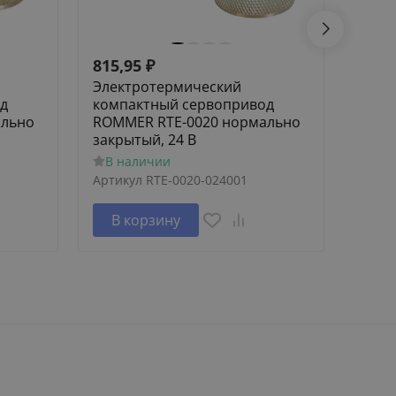
815,95
₽
532,
Электротермический
Элек
д
компактный сервопривод
комп
ально
ROMMER RTE-0020 нормально
ROMM
закрытый, 24 В
откр
В наличии
В н
Артикул
RTE-0020-024001
Артик
В корзину
В 