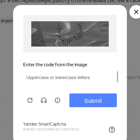
орт и бесперебойную работу отопительных систем в сво
 водяные конвекторы
300
Материал корпуса
Роликовая
Максимальная температура те
U-образная
1006
Дополнительно
1
Длина, мм
Универсальное
Глубина, мм
для дома
Гарантия, лет