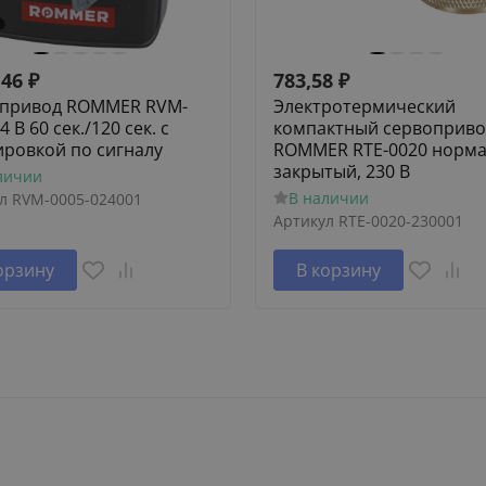
,46
₽
783,58
₽
привод ROMMER RVM-
Электротермический
4 В 60 сек./120 сек. c
компактный сервоприво
ировкой по сигналу
ROMMER RTE-0020 норм
закрытый, 230 В
личии
В наличии
л
RVM-0005-024001
Артикул
RTE-0020-230001
орзину
В корзину