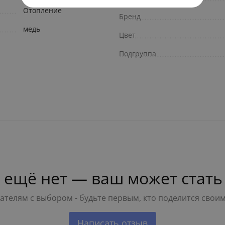
Отопление
Бренд
медь
Цвет
Подгруппа
 ещё нет — ваш может стать
телям с выбором - будьте первым, кто поделится свои
Написать отзыв