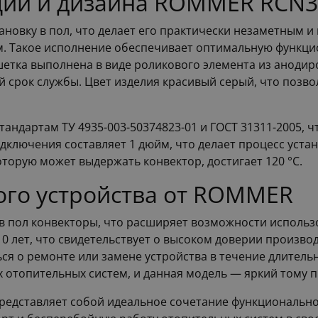
ции и дизайна ROMMER RCN3
новку в пол, что делает его практически незаметным и
 мм. Такое исполнение обеспечивает оптимальную функ
шетка выполнена в виде роликового элемента из аноди
й срок службы. Цвет изделия красивый серый, что позво
андартам ТУ 4935-003-50374823-01 и ГОСТ 31311-2005, ч
одключения составляет 1 дюйм, что делает процесс уст
торую может выдержать конвектор, достигает 120 °С.
го устройства от ROMMER
 в пол конвекторы, что расширяет возможности исполь
0 лет, что свидетельствует о высоком доверии производ
ться о ремонте или замене устройства в течение длител
 отопительных систем, и данная модель — яркий тому 
редставляет собой идеальное сочетание функциональнос