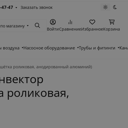
-47-47
Заказать звонок
Светлая те
Темна
 по магазину
Поиск
Войти
Сравнение
Избранное
Корзина
 воздуха
Насосное оборудование
Трубы и фитинги
Кан
ешётка роликовая, анодированный алюминий)
нвектор
а роликовая,