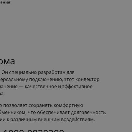
ление
ома
 Он специально разработан для
версальному подключению, этот конвектор
начение — качественное и эффективное
а.
то позволяет сохранять комфортную
бменником, что обеспечивает долговечность
кции к различным внешним воздействиям.