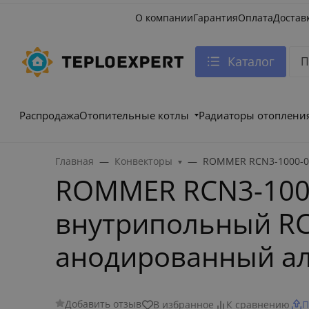
О компании
Гарантия
Оплата
Достав
Каталог
Распродажа
Отопительные котлы
Радиаторы отоплени
Главная
Конвекторы
ROMMER RCN3-1000-08
ROMMER RCN3-100
внутрипольный RCN
анодированный а
Добавить отзыв
В избранное
К сравнению
П