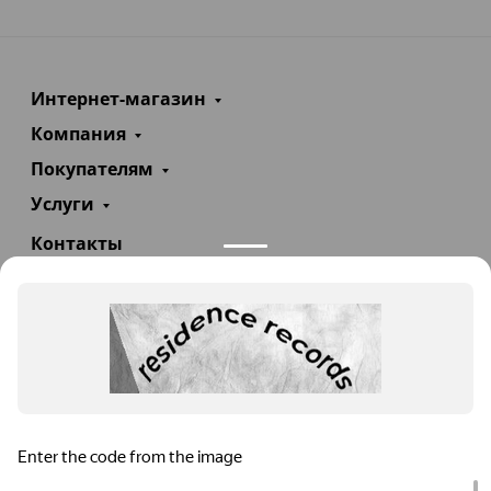
Интернет-магазин
Компания
Покупателям
Услуги
Контакты
+7(985)290-47-47
Заказать звонок
info@teploexpert.com
Пн—Сб 09:00 – 18:00
TeploExpert.com © 2008 - 2026 Оборудование для