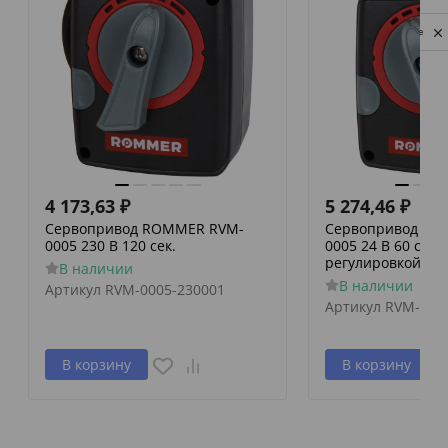
Privacy notice
4 173,63
₽
5 274,46
₽
Сервопривод ROMMER RVM-
Сервопривод RO
0005 230 В 120 сек.
0005 24 В 60 сек./
регулировкой по 
В наличии
В наличии
Артикул
RVM-0005-230001
Артикул
RVM-000
В корзину
В корзину