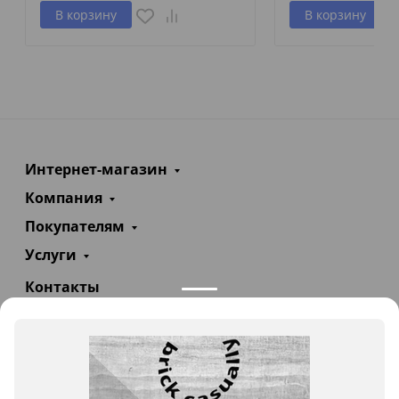
В корзину
В корзину
Интернет-магазин
Компания
Покупателям
Услуги
Контакты
+7(985)290-47-47
Заказать звонок
info@teploexpert.com
Пн—Сб 09:00 – 18:00