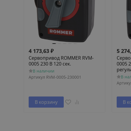
4 173,63
₽
5 274
Сервопривод ROMMER RVM-
Серво
0005 230 В 120 сек.
0005 2
регул
В наличии
В на
Артикул
RVM-0005-230001
Артику
В корзину
В к