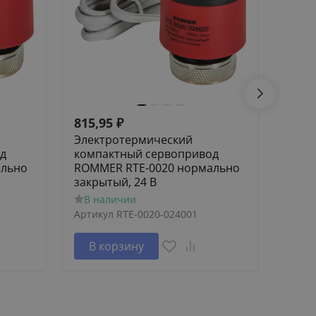
815,95
₽
532,
Электротермический
Элек
д
компактный сервопривод
комп
ально
ROMMER RTE-0020 нормально
ROMM
закрытый, 24 В
откр
В наличии
В н
Артикул
RTE-0020-024001
Артик
В корзину
В 