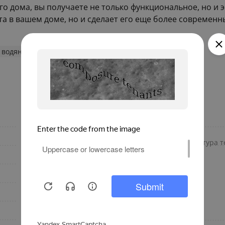
 дома, вы получаете не только функциональное, но и э
та в вашем доме, но и сделает его еще более современн
 водяные конвекторы
260
Материал корпуса
Роликовая
Максимальная температура те
U-образная
1870
1
Универсальное
Дополнительно