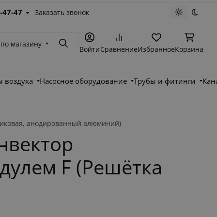
-47-47
Заказать звонок
Светлая те
Темна
 по магазину
Поиск
Войти
Сравнение
Избранное
Корзина
 воздуха
Насосное оборудование
Трубы и фитинги
Кан
ликовая, анодированный алюминий)
нвектор
дулем F (Решётка