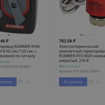
,46
₽
783,58
₽
привод ROMMER RVM-
Электротермический
4 В 60 сек./120 сек. c
компактный сервоприво
ировкой по сигналу
ROMMER RTE-0020 норм
закрытый, 230 В
личии
В наличии
л
RVM-0005-024001
Артикул
RTE-0020-230001
орзину
В корзину