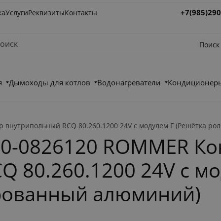
+7(985)290
ка
Услуги
Реквизиты
Контакты
Поиск
я
Дымоходы для котлов
Водонагреватели
Кондиционеры
внутрипольный RCQ 80.260.1200 24V с модулем F (Решётка ро
0-0826120 ROMMER Ко
 80.260.1200 24V с мо
рованный алюминий)