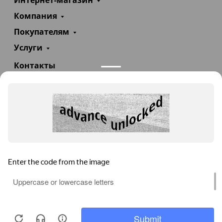
Интернет-магазин
Компания
Покупателям
Услуги
Контакты
+7(985)290-47-47
Заказать звонок
info@teploexpert.com
Пн—Сб 09:00 – 18:00
TeploExpert.com © 2008 - 2026 Оборудование для
систем отопления, водоснабжения, канализации