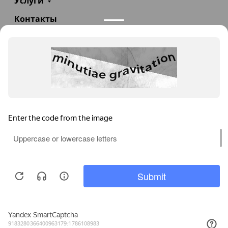
Услуги
Контакты
+7(985)290-47-47
Заказать звонок
info@teploexpert.com
Пн—Сб 09:00 – 18:00
TeploExpert.com © 2008 - 2026 Оборудование для
систем отопления, водоснабжения, канализации