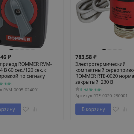
,46
₽
783,58
₽
привод ROMMER RVM-
Электротермический
4 В 60 сек./120 сек. c
компактный сервоприво
ировкой по сигналу
ROMMER RTE-0020 норм
закрытый, 230 В
личии
В наличии
л
RVM-0005-024001
Артикул
RTE-0020-230001
орзину
В корзину