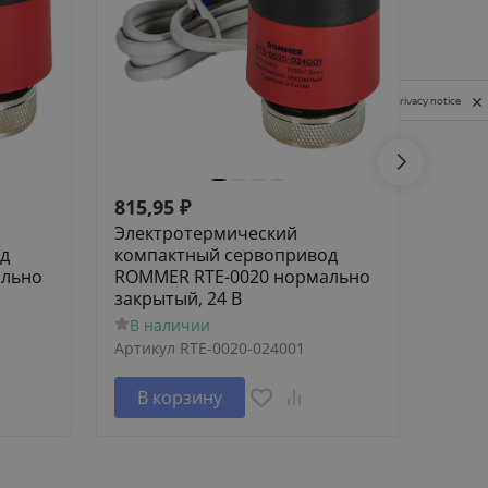
Privacy notice
815,95
₽
532,
Электротермический
Элек
д
компактный сервопривод
комп
ально
ROMMER RTE-0020 нормально
ROMM
закрытый, 24 В
откр
В наличии
В н
Артикул
RTE-0020-024001
Артик
В корзину
В 