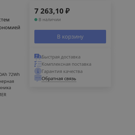
7 263,10
₽
стем
В наличии
кономией
В корзину
Быстрая доставка
Комплексная поставка
Гарантия качества
.0Ah 72Wh
Обратная связь
нерная
хника
MER