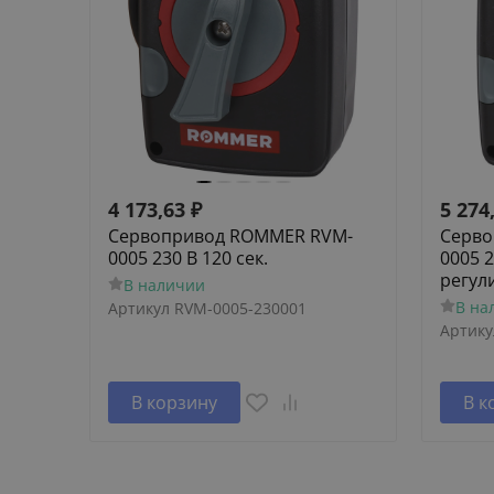
4 173,63
₽
5 274
Сервопривод ROMMER RVM-
Серво
0005 230 В 120 сек.
0005 2
регул
В наличии
В на
Артикул
RVM-0005-230001
Артику
В корзину
В к