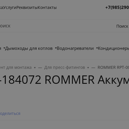
+7(985)290
ка
Услуги
Реквизиты
Контакты
Поиск
я
Дымоходы для котлов
Водонагреватели
Кондиционеры
нт для монтажа
Для пресс-фитингов
ROMMER RPT-00
184072 ROMMER Аккуму
оделиться