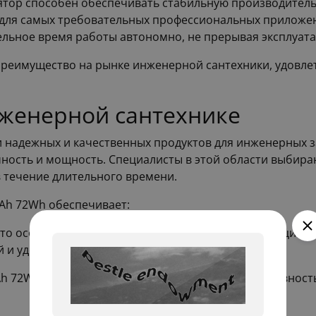
мулятор способен обеспечивать стабильную производител
 для самых требовательных профессиональных приложен
ельное время работы автономно, не прерывая эксплуат
реимущество на рынке инженерной сантехники, удовлет
женерной сантехнике
 надежных и качественных продуктов для инженерных з
чность и мощность. Специалисты в этой области выбир
 течение длительного времени.
Ah 72Wh обеспечивает:
то особенно важно для производственников и специали
и удобной зарядке аккумулятора.
Ah 72Wh — это инвестиция в надежность и эффективнос