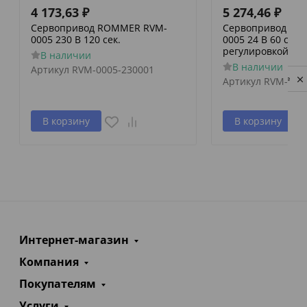
4 173,63
₽
5 274,46
₽
Сервопривод ROMMER RVM-
Сервопривод RO
0005 230 В 120 сек.
0005 24 В 60 сек./
регулировкой по 
В наличии
В наличии
Артикул
RVM-0005-230001
Privacy notice
Артикул
RVM-000
В корзину
В корзину
Интернет-магазин
Компания
Покупателям
Услуги