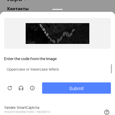
Контакты
+7(985)290-47-47
Заказать звонок
info@teploexpert.com
Пн—Сб 09:00 – 18:00
TeploExpert.com © 2008 - 2026 Оборудование для
систем отопления, водоснабжения, канализации