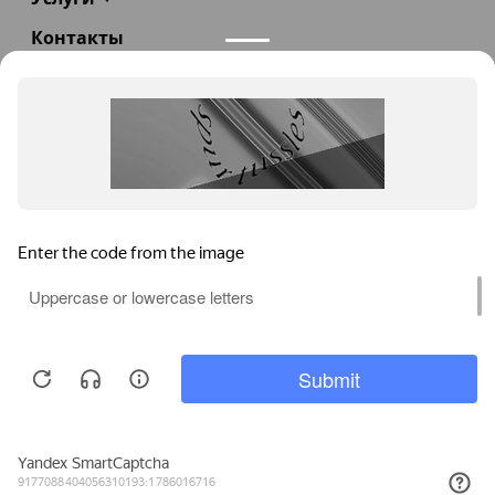
Контакты
+7(985)290-47-47
Заказать звонок
info@teploexpert.com
Пн—Сб 09:00 – 18:00
TeploExpert.com © 2008 - 2026 Оборудование для
систем отопления, водоснабжения, канализации