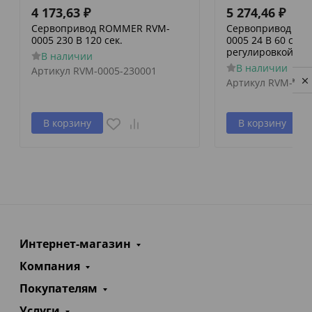
4 173,63
₽
5 274,46
₽
Сервопривод ROMMER RVM-
Сервопривод RO
0005 230 В 120 сек.
0005 24 В 60 сек./
регулировкой по 
В наличии
В наличии
Артикул
RVM-0005-230001
Privacy notice
Артикул
RVM-000
В корзину
В корзину
Интернет-магазин
Компания
Покупателям
Услуги