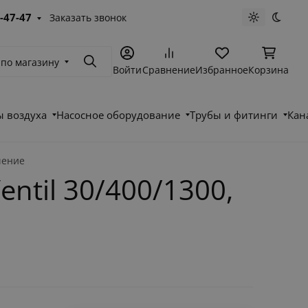
-47-47
Заказать звонок
Светлая те
Темна
 по магазину
Поиск
Войти
Сравнение
Избранное
Корзина
 воздуха
Насосное оборудование
Трубы и фитинги
Кан
чение
til 30/400/1300,