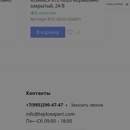
ально
ROMMER RTE-0020 нормально
ROMM
Privacy notice
закрытый, 24 В
откр
В наличии
В н
Артикул
RTE-0020-024001
Артик
В корзину
В 
Контакты
+7(985)290-47-47
Заказать звонок
info@teploexpert.com
Пн—Сб 09:00 – 18:00