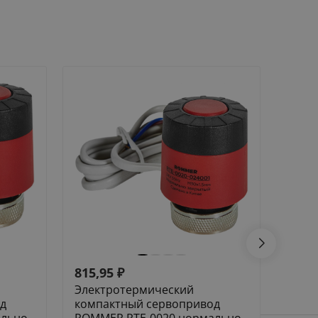
815,95
₽
532,
Электротермический
Элек
д
компактный сервопривод
комп