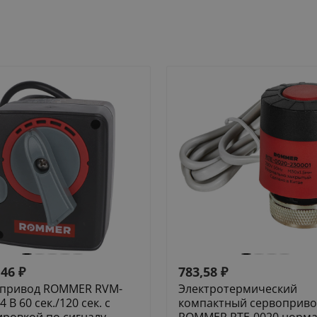
,46
₽
783,58
₽
привод ROMMER RVM-
Электротермический
4 В 60 сек./120 сек. c
компактный сервоприво