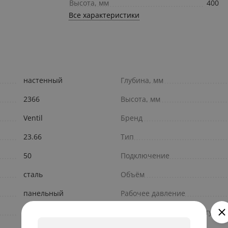
Высота, мм
400
Все характеристики
настенный
Глубина, мм
2366
Высота, мм
Ventil
Бренд
23.66
Тип
50
Подключение
сталь
Объём
панельный
Рабочее давление
1300
Максимальная температура т