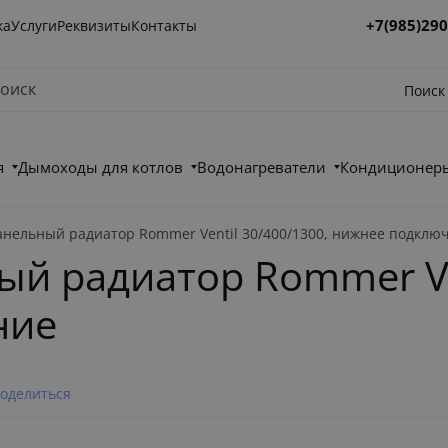
+7(985)290
ка
Услуги
Реквизиты
Контакты
Поиск
я
Дымоходы для котлов
Водонагреватели
Кондиционеры
анельный радиатор Rommer Ventil 30/400/1300, нижнее подклю
й радиатор Rommer Ven
ние
оделиться