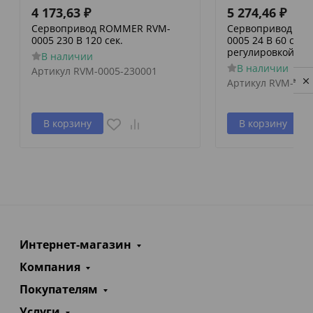
4 173,63
₽
5 274,46
₽
Сервопривод ROMMER RVM-
Сервопривод RO
0005 230 В 120 сек.
0005 24 В 60 сек./
регулировкой по 
В наличии
В наличии
Артикул
RVM-0005-230001
Privacy notice
Артикул
RVM-000
В корзину
В корзину
Интернет-магазин
Компания
Покупателям
Услуги