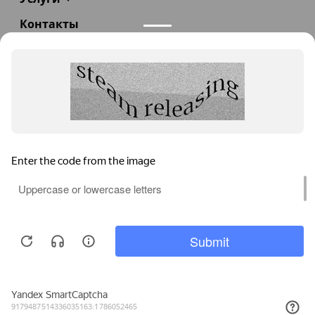
Контакты
+7(985)290-47-47
Заказать звонок
info@teploexpert.com
Пн—Сб 09:00 – 18:00
TeploExpert.com © 2008 - 2026 Оборудование для
систем отопления, водоснабжения, канализации