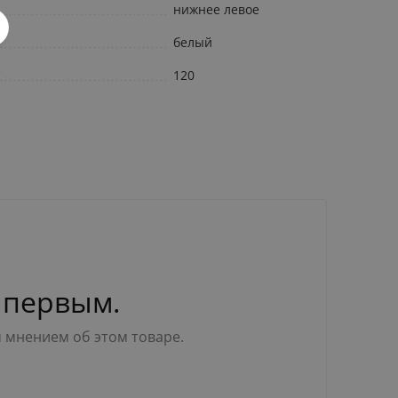
нижнее левое
белый
С
120
 первым.
м мнением об этом товаре.