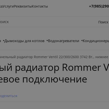
+7(985)290
ка
Услуги
Реквизиты
Контакты
Поиск
я
Дымоходы для котлов
Водонагреватели
Кондиционеры
анельный радиатор Rommer Ventil 22/300/2600 3742 Вт,, нижне
й радиатор Rommer Ve
левое подключение
оделиться