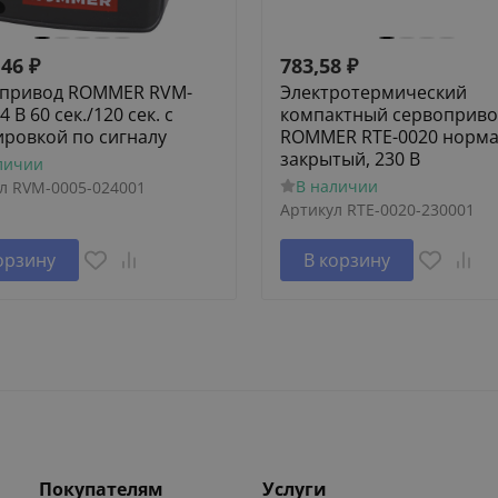
,46
₽
783,58
₽
привод ROMMER RVM-
Электротермический
4 В 60 сек./120 сек. c
компактный сервоприво
ировкой по сигналу
ROMMER RTE-0020 норм
закрытый, 230 В
личии
В наличии
л
RVM-0005-024001
Артикул
RTE-0020-230001
орзину
В корзину
Покупателям
Услуги