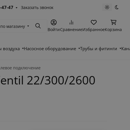
-47-47
Заказать звонок
Светлая те
Темна
 по магазину
Поиск
Войти
Сравнение
Избранное
Корзина
 воздуха
Насосное оборудование
Трубы и фитинги
Кан
е левое подключение
ntil 22/300/2600