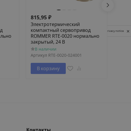
815,95
₽
532,
Электротермический
Элек
д
компактный сервопривод
комп
Privacy notice
ально
ROMMER RTE-0020 нормально
ROMM
закрытый, 24 В
откр
В наличии
В н
Артикул
RTE-0020-024001
Артик
В корзину
В 
Контакты