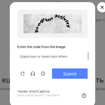
Подключение
37.42
Цвет
13.5
Макс. рабочая температура, 
249
 ещё нет — ваш может стать
телям с выбором - будьте первым, кто поделится свои
Написать отзыв