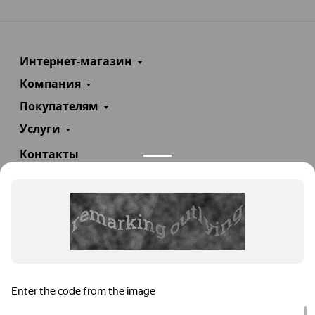
Интернет-магазин
Компания
Покупателям
Услуги
Контакты
+7(985)290-47-47
Заказать звонок
info@teploexpert.com
Пн—Сб 09:00 – 18:00
TeploExpert.com © 2008 - 2026 Оборудование для