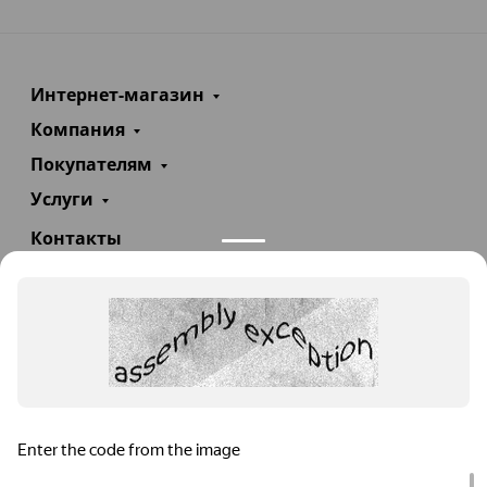
Интернет-магазин
Компания
Покупателям
Услуги
Контакты
+7(985)290-47-47
Заказать звонок
info@teploexpert.com
Пн—Сб 09:00 – 18:00
TeploExpert.com © 2008 - 2026 Оборудование для