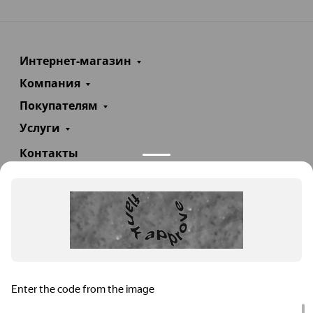
Интернет-магазин
Компания
Покупателям
Услуги
Контакты
+7(985)290-47-47
Заказать звонок
info@teploexpert.com
Пн—Сб 09:00 – 18:00
TeploExpert.com © 2008 - 2026 Оборудование для