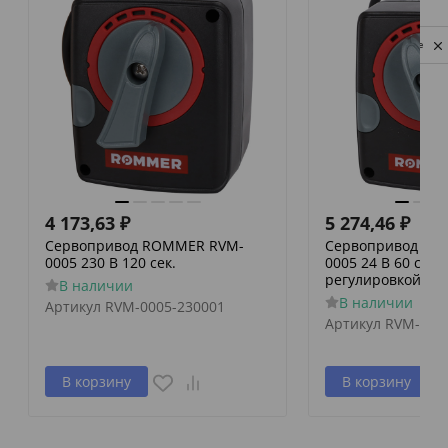
Privacy notice
4 173,63
₽
5 274,46
₽
Сервопривод ROMMER RVM-
Сервопривод RO
0005 230 В 120 сек.
0005 24 В 60 сек./
регулировкой по 
В наличии
В наличии
Артикул
RVM-0005-230001
Артикул
RVM-000
В корзину
В корзину