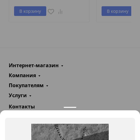
В корзину
В корзину
Интернет-магазин
Компания
Покупателям
Услуги
Контакты
+7(985)290-47-47
Заказать звонок
info@teploexpert.com
Пн—Сб 09:00 – 18:00