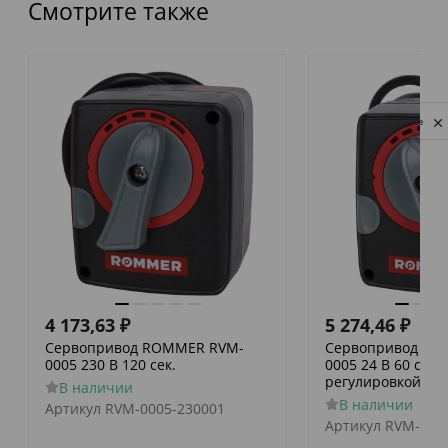
Смотрите также
Privacy notice
4 173,63
₽
5 274,46
₽
Сервопривод ROMMER RVM-
Сервопривод RO
0005 230 В 120 сек.
0005 24 В 60 сек./
регулировкой по 
В наличии
В наличии
Артикул
RVM-0005-230001
Артикул
RVM-000