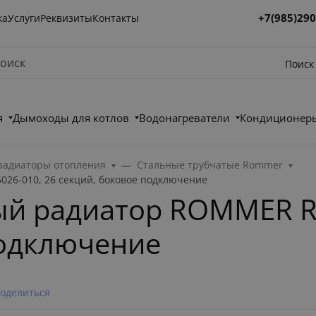
+7(985)290
ка
Услуги
Реквизиты
Контакты
Поиск
я
Дымоходы для котлов
Водонагреватели
Кондиционеры
радиаторы отопления
Стальные трубчатые Rommer
26-010, 26 секций, боковое подключение
ый радиатор ROMMER RS
подключение
оделиться