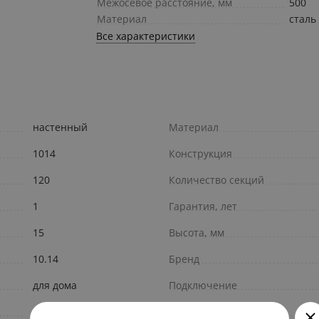
Межосевое расстояние, мм
500
Материал
сталь
Все характеристики
настенный
Материал
1014
Конструкция
120
Количество секций
1
Гарантия, лет
15
Высота, мм
10.14
Бренд
для дома
Подключение
Отопление
Цвет