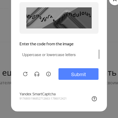
500
Подгруппа
 ещё нет — ваш может стать
телям с выбором - будьте первым, кто поделится свои
Написать отзыв