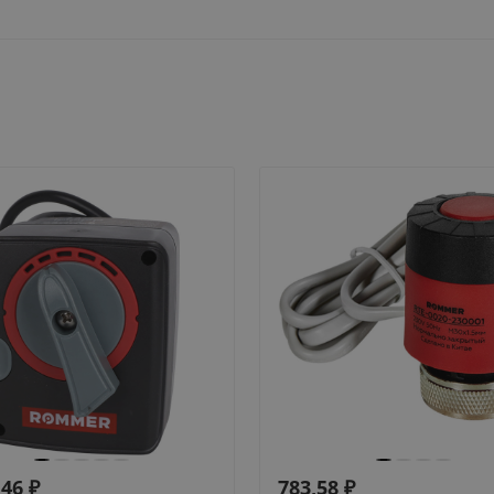
,46
₽
783,58
₽