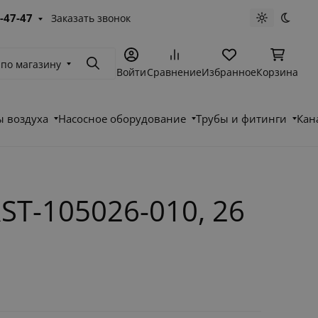
-47-47
Заказать звонок
Светлая те
Темна
 по магазину
Поиск
Войти
Сравнение
Избранное
Корзина
 воздуха
Насосное оборудование
Трубы и фитинги
Кан
T-105026-010, 26