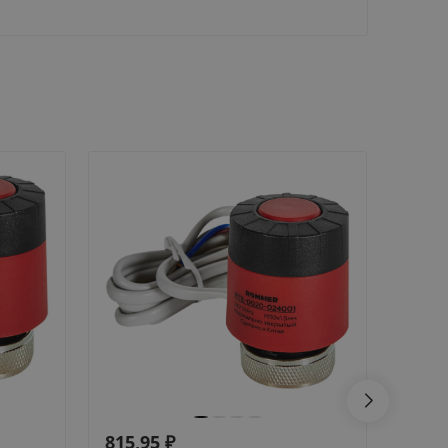
815,95
₽
532,