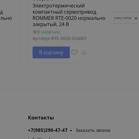
Электротермический
Элек
д
компактный сервопривод
комп
ально
ROMMER RTE-0020 нормально
ROMM
Privacy notice
закрытый, 24 В
откр
В наличии
В н
Артикул
RTE-0020-024001
Артик
В корзину
В 
Контакты
+7(985)290-47-47
Заказать звонок