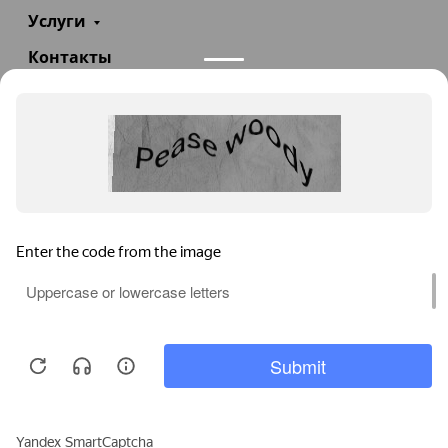
Услуги
Контакты
+7(985)290-47-47
Заказать звонок
info@teploexpert.com
Пн—Сб 09:00 – 18:00
TeploExpert.com © 2008 - 2026 Оборудование для
систем отопления, водоснабжения, канализации