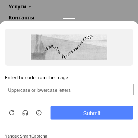
Услуги
Контакты
+7(985)290-47-47
Заказать звонок
info@teploexpert.com
Пн—Сб 09:00 – 18:00
TeploExpert.com © 2008 - 2026 Оборудование для
систем отопления, водоснабжения, канализации