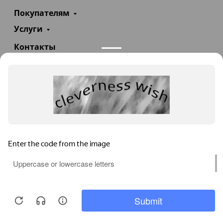
Покупателям
Услуги
Контакты
+7(985)290-47-47
Заказать звонок
info@teploexpert.com
Пн—Сб 09:00 – 18:00
TeploExpert.com © 2008 - 2026 Оборудование для
систем отопления, водоснабжения, канализации