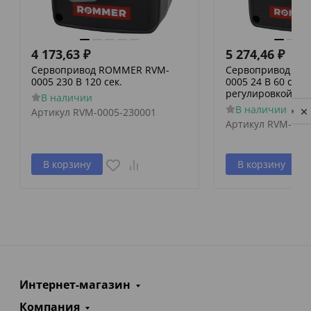
4 173,63
₽
5 274,46
₽
Сервопривод ROMMER RVM-
Сервопривод RO
0005 230 В 120 сек.
0005 24 В 60 сек./
регулировкой по 
В наличии
В наличии
Артикул
RVM-0005-230001
Privacy notice
Артикул
RVM-000
В корзину
В корзину
Интернет-магазин
Компания