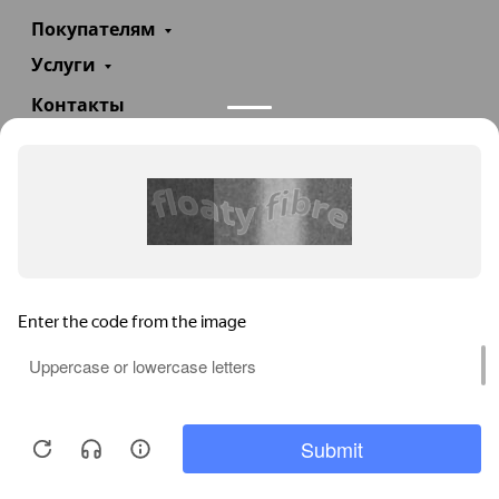
Покупателям
Услуги
Контакты
+7(985)290-47-47
Заказать звонок
info@teploexpert.com
Пн—Сб 09:00 – 18:00
TeploExpert.com © 2008 - 2026 Оборудование для
систем отопления, водоснабжения, канализации