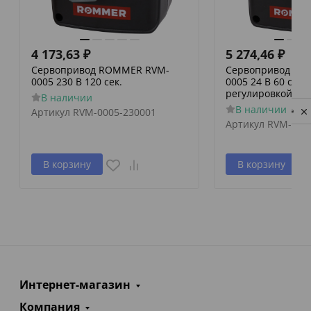
4 173,63
₽
5 274,46
₽
Сервопривод ROMMER RVM-
Сервопривод RO
0005 230 В 120 сек.
0005 24 В 60 сек./
регулировкой по 
В наличии
В наличии
Артикул
RVM-0005-230001
Privacy notice
Артикул
RVM-000
В корзину
В корзину
Интернет-магазин
Компания