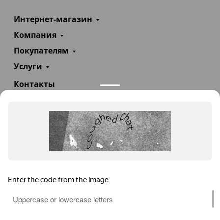
Интернет-магазин
Компания
Покупателям
Услуги
Контакты
+7(985)290-47-47
Заказать звонок
info@teploexpert.com
Пн—Сб 09:00 – 18:00
TeploExpert.com © 2008 - 2026 Оборудование для
систем отопления, водоснабжения, канализации