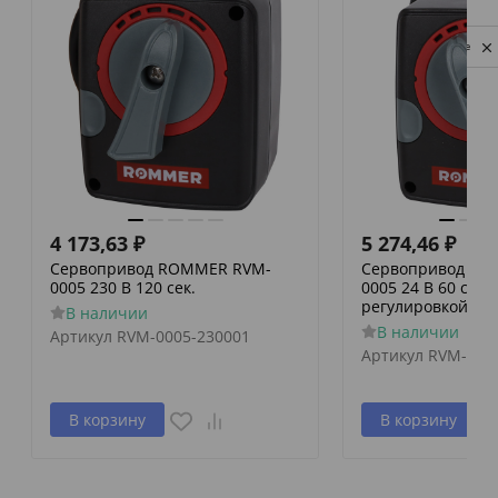
Privacy notice
4 173,63
₽
5 274,46
₽
Сервопривод ROMMER RVM-
Сервопривод RO
0005 230 В 120 сек.
0005 24 В 60 сек./
регулировкой по 
В наличии
В наличии
Артикул
RVM-0005-230001
Артикул
RVM-000
В корзину
В корзину