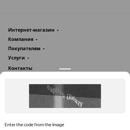
Интернет-магазин
Компания
Покупателям
Услуги
Контакты
+7(985)290-47-47
Заказать звонок
info@teploexpert.com
Пн—Сб 09:00 – 18:00
TeploExpert.com © 2008 - 2026 Оборудование для