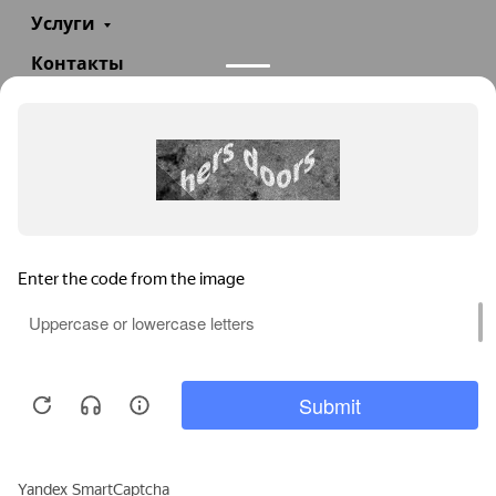
Услуги
Контакты
+7(985)290-47-47
Заказать звонок
info@teploexpert.com
Пн—Сб 09:00 – 18:00
TeploExpert.com © 2008 - 2026 Оборудование для
систем отопления, водоснабжения, канализации