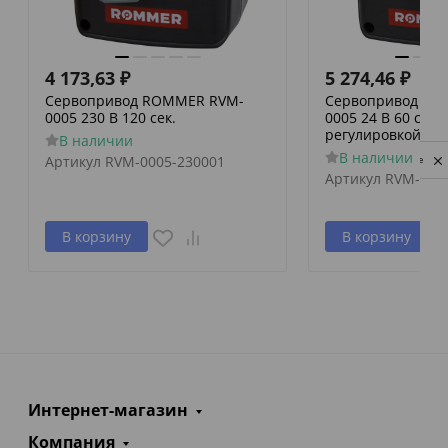
4 173,63
₽
5 274,46
₽
Сервопривод ROMMER RVM-
Сервопривод RO
0005 230 В 120 сек.
0005 24 В 60 сек./
регулировкой по 
В наличии
В наличии
Артикул
RVM-0005-230001
Privacy notice
Артикул
RVM-000
В корзину
В корзину
Интернет-магазин
Компания