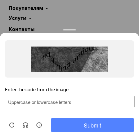
Покупателям
Услуги
Контакты
+7(985)290-47-47
Заказать звонок
info@teploexpert.com
Пн—Сб 09:00 – 18:00
TeploExpert.com © 2008 - 2026 Оборудование для
систем отопления, водоснабжения, канализации