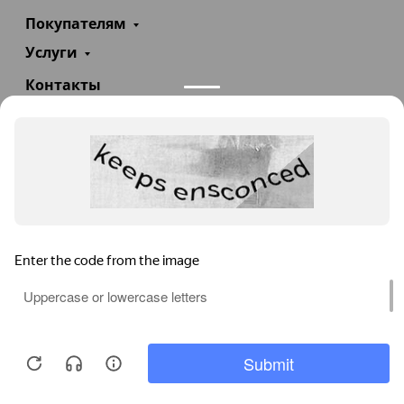
Покупателям
Услуги
Контакты
+7(985)290-47-47
Заказать звонок
info@teploexpert.com
Пн—Сб 09:00 – 18:00
TeploExpert.com © 2008 - 2026 Оборудование для
систем отопления, водоснабжения, канализации