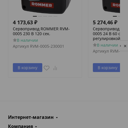
4 173,63
₽
5 274,46
₽
Сервопривод ROMMER RVM-
Сервопривод RO
0005 230 В 120 сек.
0005 24 В 60 сек./
регулировкой по 
В наличии
В наличии
Артикул
RVM-0005-230001
Privacy notice
Артикул
RVM-000
В корзину
В корзину
Интернет-магазин
Компания