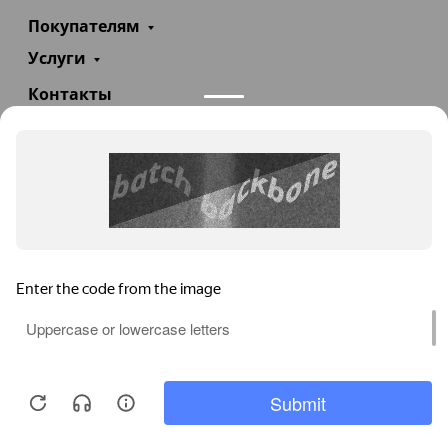
Покупателям
Услуги
Контакты
+7(985)290-47-47
Заказать звонок
info@teploexpert.com
Пн—Сб 09:00 – 18:00
TeploExpert.com © 2008 - 2026 Оборудование для
систем отопления, водоснабжения, канализации