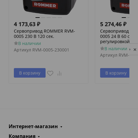
4 173,63
₽
5 274,46
₽
Сервопривод ROMMER RVM-
Сервопривод RO
0005 230 В 120 сек.
0005 24 В 60 сек./
регулировкой по 
В наличии
В наличии
Артикул
RVM-0005-230001
Privacy notice
Артикул
RVM-000
В корзину
В корзину
Интернет-магазин
Компания