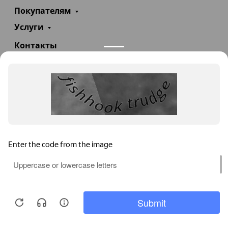
Покупателям
Услуги
Контакты
+7(985)290-47-47
Заказать звонок
info@teploexpert.com
Пн—Сб 09:00 – 18:00
TeploExpert.com © 2008 - 2026 Оборудование для
систем отопления, водоснабжения, канализации