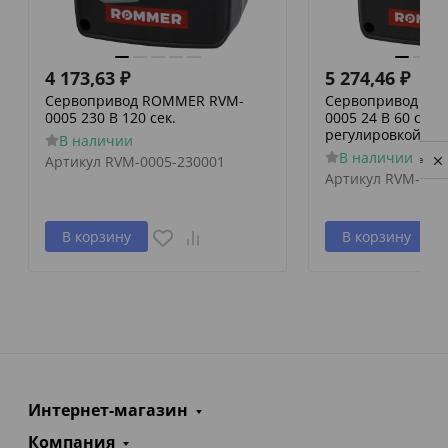
4 173,63
₽
5 274,46
₽
Сервопривод ROMMER RVM-
Сервопривод RO
0005 230 В 120 сек.
0005 24 В 60 сек./
регулировкой по 
В наличии
В наличии
Артикул
RVM-0005-230001
Privacy notice
Артикул
RVM-000
В корзину
В корзину
Интернет-магазин
Компания