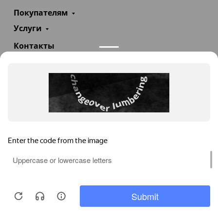
Покупателям
Услуги
Контакты
+7(985)290-47-47
Заказать звонок
info@teploexpert.com
Пн—Сб 09:00 – 18:00
TeploExpert.com © 2008 - 2026 Оборудование для
систем отопления, водоснабжения, канализации