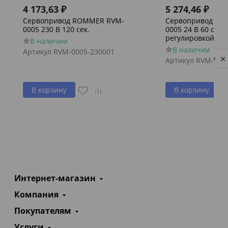
4 173,63
₽
5 274,46
₽
Сервопривод ROMMER RVM-
Сервопривод RO
0005 230 В 120 сек.
0005 24 В 60 сек./
регулировкой по 
В наличии
В наличии
Артикул
RVM-0005-230001
Privacy notice
Артикул
RVM-000
В корзину
В корзину
Интернет-магазин
Компания
Покупателям
Услуги