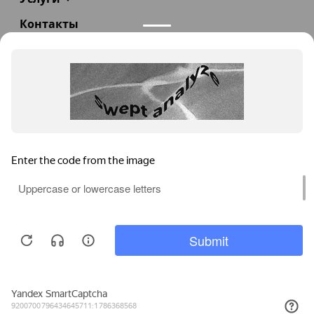
Контакты
+7(985)290-47-47
Заказать звонок
info@teploexpert.com
Пн—Сб 09:00 – 18:00
TeploExpert.com © 2008 - 2026 Оборудование для
систем отопления, водоснабжения, канализации