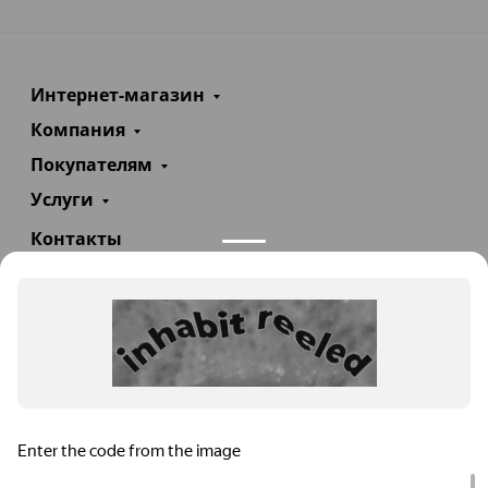
Интернет-магазин
Компания
Покупателям
Услуги
Контакты
+7(985)290-47-47
Заказать звонок
info@teploexpert.com
Пн—Сб 09:00 – 18:00
TeploExpert.com © 2008 - 2026 Оборудование для