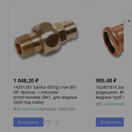
Privacy notice
1 048,20
₽
905,48
₽
14331281 Sanha 4331g сгон ВП-
162401815 Sanha 
НР, бронза, с плоским
редукцион. ВПр-В
уплотнением 28x1, для медных
медных труб пре
труб под пайку
В наличии
Арти
В наличии
Артикул
14331281
В корзину
В корзину