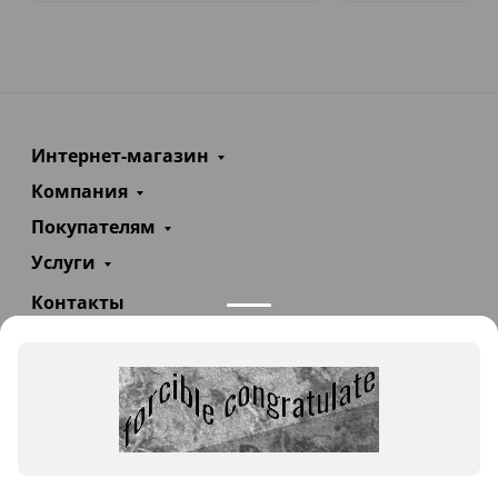
Интернет-магазин
Компания
Покупателям
Услуги
Контакты
+7(985)290-47-47
Заказать звонок
info@teploexpert.com
Пн—Сб 09:00 – 18:00