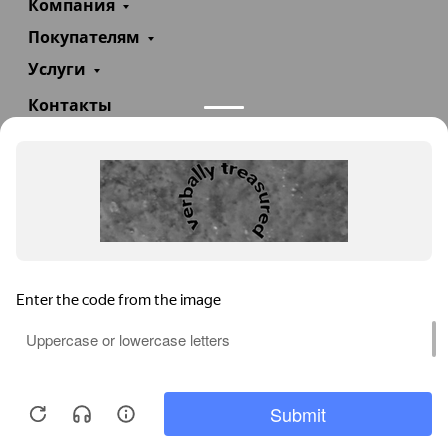
Компания
Покупателям
Услуги
Контакты
+7(985)290-47-47
Заказать звонок
info@teploexpert.com
Пн—Сб 09:00 – 18:00
TeploExpert.com © 2008 - 2026 Оборудование для
систем отопления, водоснабжения, канализации