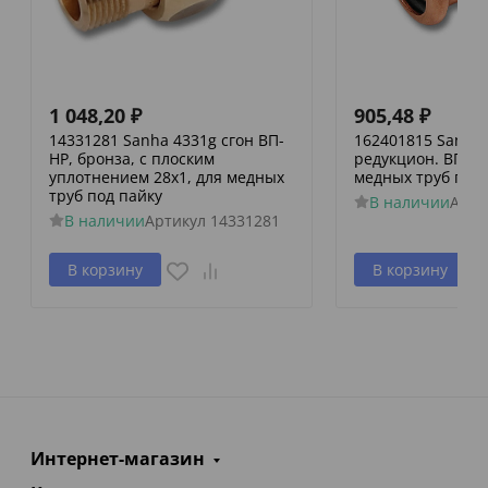
1 048,20
₽
905,48
₽
14331281 Sanha 4331g сгон ВП-
162401815 Sanha 
НР, бронза, с плоским
редукцион. ВПр-В
уплотнением 28x1, для медных
медных труб пре
труб под пайку
В наличии
Арти
В наличии
Артикул
14331281
В корзину
В корзину
Интернет-магазин