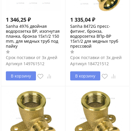
1 346,25
₽
1 335,04
₽
Sanha 4976 двойная
Sanha 8472G пресс-
водорозетка ВР, изогнутая
фитинг, бронза,
планка, бронза 15x1/2 150
водорозетка ВПр-ВР
mm, для медных труб под
15x1/2 для медных труб
пайку
прессовой
Срок поставки от 3х дней
Срок поставки от 3х дней
Артикул
149761512
Артикул
184721512
В корзину
В корзину