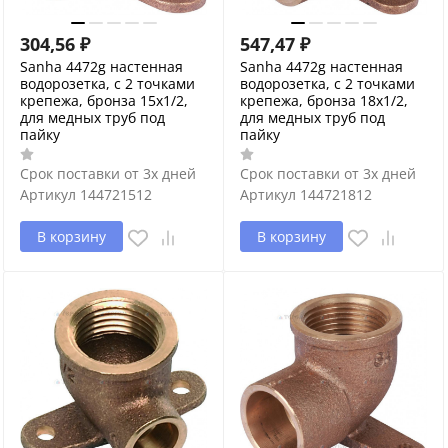
304,56
₽
547,47
₽
Sanha 4472g настенная
Sanha 4472g настенная
водорозетка, с 2 точками
водорозетка, с 2 точками
крепежа, бронза 15x1/2,
крепежа, бронза 18x1/2,
для медных труб под
для медных труб под
пайку
пайку
Срок поставки от 3х дней
Срок поставки от 3х дней
Артикул
144721512
Артикул
144721812
В корзину
В корзину