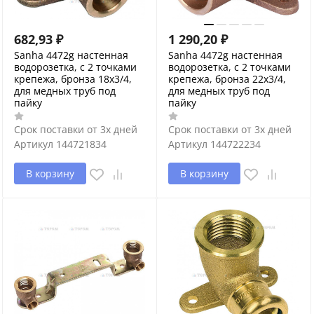
682,93
₽
1 290,20
₽
Sanha 4472g настенная
Sanha 4472g настенная
водорозетка, с 2 точками
водорозетка, с 2 точками
крепежа, бронза 18x3/4,
крепежа, бронза 22x3/4,
для медных труб под
для медных труб под
пайку
пайку
Срок поставки от 3х дней
Срок поставки от 3х дней
Артикул
144721834
Артикул
144722234
В корзину
В корзину