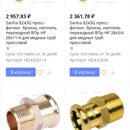
2 957,83
₽
2 361,78
₽
Sanha 8243G пресс-
Sanha 8243G пресс-
фитинг, бронза, ниппель
фитинг, бронза, ниппель
переходной ВПр-НР
переходной ВПр-НР 28x3/4
28x11/4 для медных труб
для медных труб
прессовой
прессовой
Срок поставки от 3х дней
Срок поставки от 3х дней
Артикул
1824328114
Артикул
182432834
В корзину
В корзину