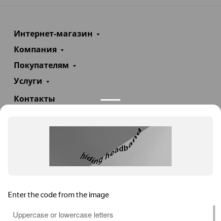
Интернет-магазин
Компания
Покупателям
Услуги
Контакты
+7(985)290-47-47
Заказать звонок
info@teploexpert.com
Пн—Сб 09:00 – 18:00
TeploExpert.com © 2008 - 2026 Оборудование для
систем отопления, водоснабжения, канализации